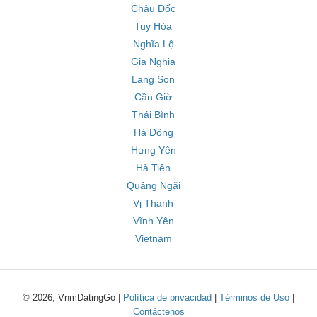
Châu Đốc
Tuy Hòa
Nghĩa Lộ
Gia Nghia
Lang Son
Cần Giờ
Thái Bình
Hà Đông
Hưng Yên
Hà Tiên
Quảng Ngãi
Vị Thanh
Vĩnh Yên
Vietnam
© 2026, VnmDatingGo |
Política de privacidad
|
Términos de Uso
|
Contáctenos