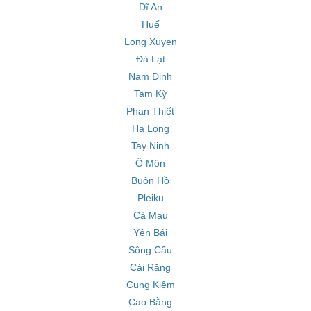
Dĩ An
Huế
Long Xuyen
Đà Lạt
Nam Định
Tam Kỳ
Phan Thiết
Hạ Long
Tay Ninh
Ô Môn
Buôn Hồ
Pleiku
Cà Mau
Yên Bái
Sông Cầu
Cái Răng
Cung Kiệm
Cao Bằng