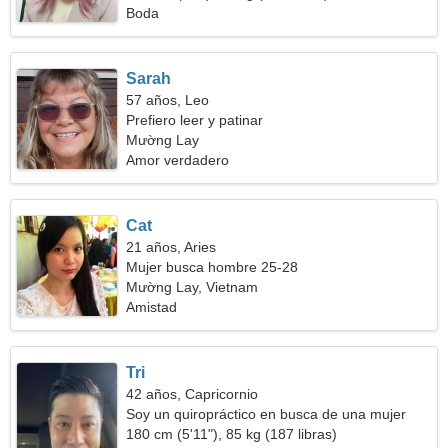
Boda
Sarah
57 años, Leo
Prefiero leer y patinar
Mường Lay
Amor verdadero
Cat
21 años, Aries
Mujer busca hombre 25-28
Mường Lay, Vietnam
Amistad
Tri
42 años, Capricornio
Soy un quiropráctico en busca de una mujer
sincera
180 cm (5'11"), 85 kg (187 libras)