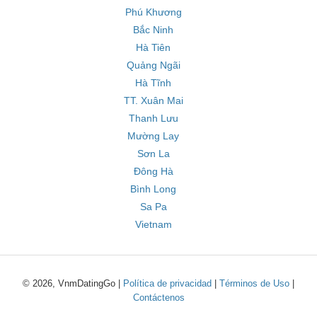
Phú Khương
Bắc Ninh
Hà Tiên
Quảng Ngãi
Hà Tĩnh
TT. Xuân Mai
Thanh Lưu
Mường Lay
Sơn La
Đông Hà
Bình Long
Sa Pa
Vietnam
© 2026, VnmDatingGo |
Política de privacidad
|
Términos de Uso
|
Contáctenos