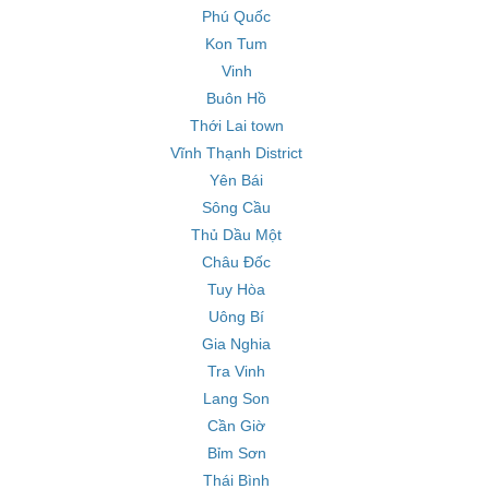
Phú Quốc
Kon Tum
Vinh
Buôn Hồ
Thới Lai town
Vĩnh Thạnh District
Yên Bái
Sông Cầu
Thủ Dầu Một
Châu Đốc
Tuy Hòa
Uông Bí
Gia Nghia
Tra Vinh
Lang Son
Cần Giờ
Bỉm Sơn
Thái Bình